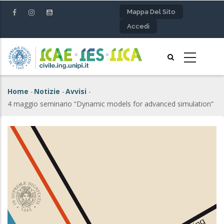
Salta
Mappa Del Sito
al
Accedi
contenuto
principale
Home
-
Notizie
-
Avvisi
-
Briciole
4 maggio seminario “Dynamic models for advanced simulation”
di
pane