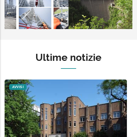
IECC
IES
Ultime notizie
AVVISI