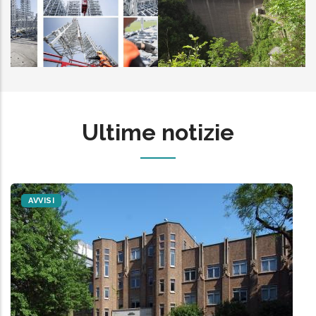
IECC
IES
Ultime notizie
AVVISI